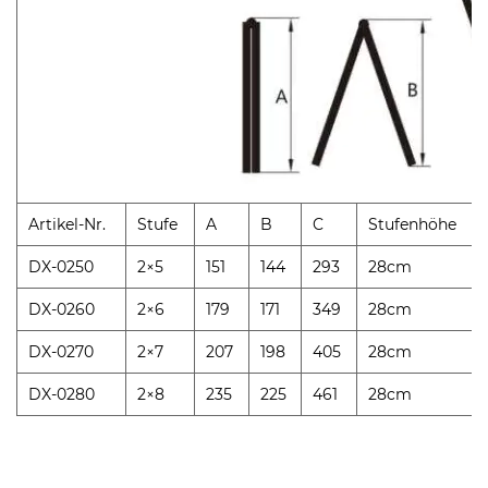
Artikel-Nr.
Stufe
A
B
C
Stufenhöhe
DX-0250
2×5
151
144
293
28cm
DX-0260
2×6
179
171
349
28cm
DX-0270
2×7
207
198
405
28cm
DX-0280
2×8
235
225
461
28cm