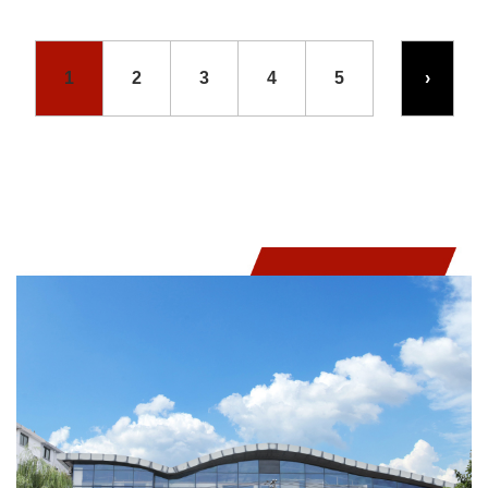
1
2
3
4
5
›