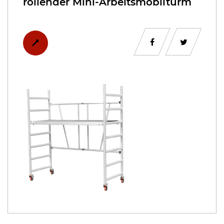
rollender Mini-Arbeitsmobilturm